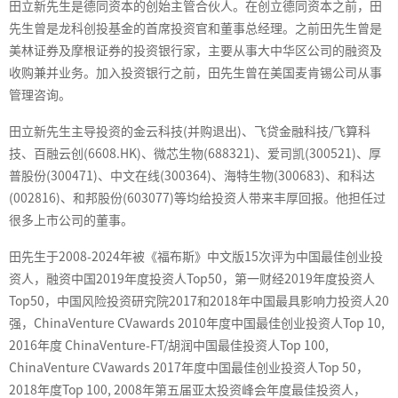
田立新先生是德同资本的创始主管合伙人。在创立德同资本之前，田
先生曾是龙科创投基金的首席投资官和董事总经理。之前田先生曾是
美林证券及摩根证券的投资银行家，主要从事大中华区公司的融资及
收购兼并业务。加入投资银行之前，田先生曾在美国麦肯锡公司从事
管理咨询。
田立新先生主导投资的金云科技(并购退出)、飞贷金融科技/飞算科
技、百融云创(6608.HK)、微芯生物(688321)、爱司凯(300521)、厚
普股份(300471)、中文在线(300364)、海特生物(300683)、和科达
(002816)、和邦股份(603077)等均给投资人带来丰厚回报。他担任过
很多上市公司的董事。
田先生于2008-2024年被《福布斯》中文版15次评为中国最佳创业投
资人，融资中国2019年度投资人Top50，第一财经2019年度投资人
Top50，中国风险投资研究院2017和2018年中国最具影响力投资人20
强，ChinaVenture CVawards 2010年度中国最佳创业投资人Top 10,
2016年度 ChinaVenture-FT/胡润中国最佳投资人Top 100,
ChinaVenture CVawards 2017年度中国最佳创业投资人Top 50，
2018年度Top 100, 2008年第五届亚太投资峰会年度最佳投资人，