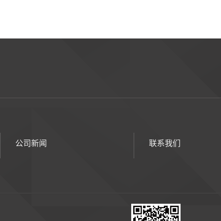
公司新闻
联系我们