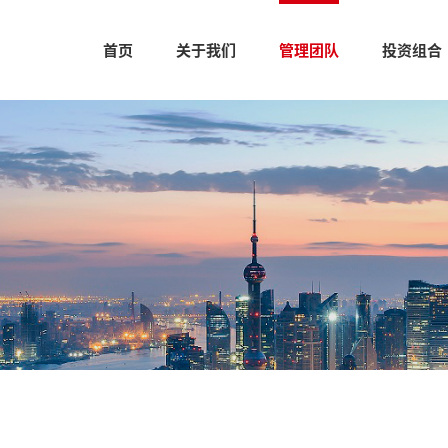
首页
关于我们
管理团队
投资组合