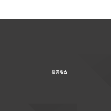
员
投资组合