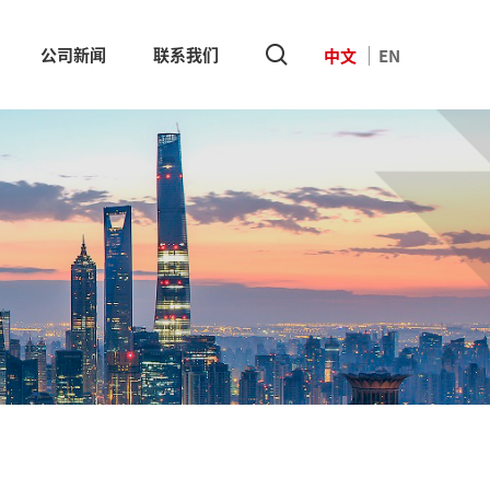
公司新闻
联系我们
中文
EN