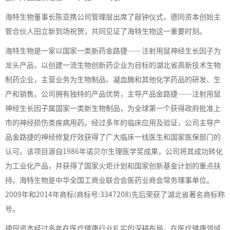
海特生物董事长陈亚携公司管理层出席了敲钟仪式，德同资本创始主
管合伙人田立新到场祝贺，共同见证了海特生物这一重要时刻。
海特生物是一家以国家一类新药金路捷——注射用鼠神经生长因子为
龙头产品，以创建一流生物创新药企业为目标的湖北省高新技术生物
制药企业，主营业务为生物制品、凝血酶和其他化学药品的研发、生
产和销售。公司拥有独特的产品优势，主导产品金路捷——注射用鼠
神经生长因子属国家一类新生物制品，为全球第一个获得政府批准上
市的神经损伤类疾病用药。经过多年的临床应用及验证，公司主导产
品金路捷的神经修复疗效获得了广大临床一线医生和国家医保部门的
认可。该项目源自
1986
年诺贝尔生理医学奖成果，公司将其成功转化
为工业化产品，并获得了国家火炬计划和国家创新基金计划的重点扶
持。海特生物是中华全国工商业联合会医药业商会常务理事单位。
2009
年和
2014
年商标
(
商标号
:3347208)
先后荣获了湖北省著名商标称
号。
德同资本经过多年在医疗健康行业扎实的深耕布局，在医疗健康领域