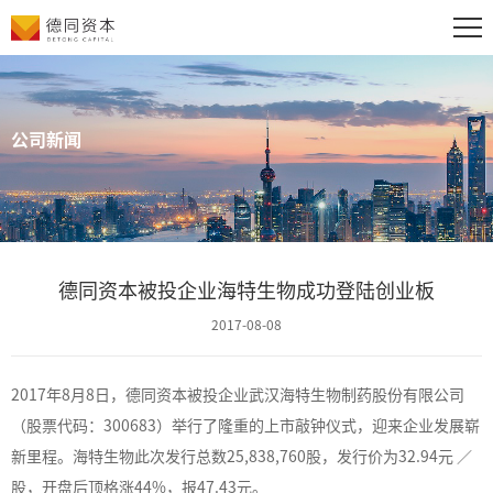
公司新闻
德同资本被投企业海特生物成功登陆创业板
2017-08-08
2017
年
8
月
8
日，德同资本被投企业武汉海特生物制药股份有限公司
（股票代码：
300683
）举行了隆重的上市敲钟仪式，迎来企业发展崭
新里程。海特生物此次发行总数
25,838,760
股，发行价为
32.94
元
／
股，开盘后顶格涨
44%
，报
47.43
元。