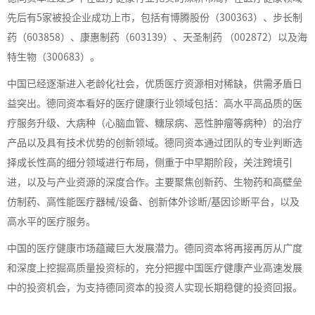
先后有
5
家被投企业成功上市，包括有博腾股份（
300363
）、步长制
药（
603858
）、康惠制药（
603139
）、天圣制药 （
002872
）以及海
特生物（
300683
）。
中国已经逐渐进入老龄化社会，优质医疗资源相对稀缺，供需矛盾日
益突出。德同资本看好的医疗健康行业领域包括：高水平高品质的医
疗服务升级、大病种（心脑血管、糖尿病、恶性肿瘤等病种）的治疗
产品以及具有技术优势的创新领域。德同资本通过团队的专业判断选
择成长性高的细分领域进行布局，侧重于中早期阶段，关注跨境引
进，以及与产业资源的深度合作。
主要聚焦创新药、生物药和高壁垒
仿制药、高性能医疗器械
/
设备、创新体外诊断
/
基因诊断平台，以及
高水平的医疗服务。
中国的医疗健康市场蕴藏巨大发展潜力。德同资本将再接再厉从广度
和深度上挖掘高质量投资标的，充分把握中国医疗健康产业高速发展
中的投资机会，为支持德同资本的投资人实现长期稳健的投资回报。