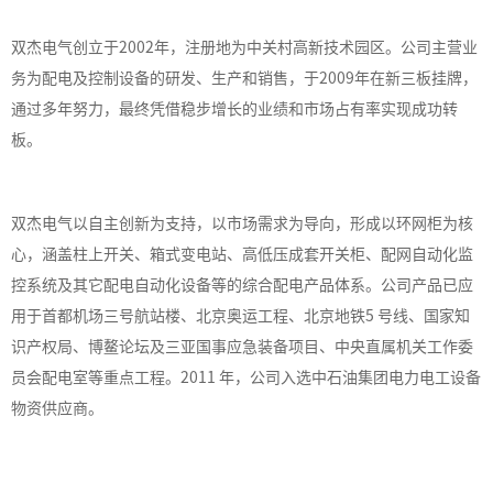
双杰电气创立于2002年，注册地为中关村高新技术园区。公司主营业
务为配电及控制设备的研发、生产和销售，于2009年在新三板挂牌，
通过多年努力，最终凭借稳步增长的业绩和市场占有率实现成功转
板。
双杰电气以自主创新为支持，以市场需求为导向，形成以环网柜为核
心，涵盖柱上开关、箱式变电站、高低压成套开关柜、配网自动化监
控系统及其它配电自动化设备等的综合配电产品体系。公司产品已应
用于首都机场三号航站楼、北京奥运工程、北京地铁5 号线、国家知
识产权局、博鳌论坛及三亚国事应急装备项目、中央直属机关工作委
员会配电室等重点工程。2011 年，公司入选中石油集团电力电工设备
物资供应商。